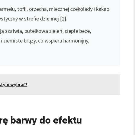
armelu, toffi, orzecha, mlecznej czekolady i kakao
styczny w strefie dziennej [2].
ą szałwia, butelkowa zieleń, ciepłe beże,
 i ziemiste brązy, co wspiera harmonijny,
styni wybrać?
rę barwy do efektu