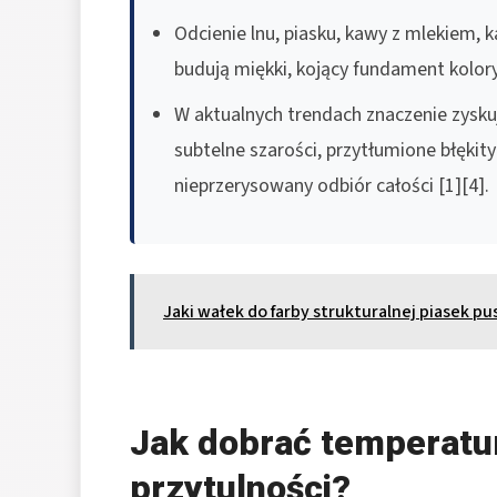
Odcienie lnu, piasku, kawy z mlekiem, k
budują miękki, kojący fundament kolory
W aktualnych trendach znaczenie zyskuj
subtelne szarości, przytłumione błękity
nieprzerysowany odbiór całości [1][4].
Jaki wałek do farby strukturalnej piasek pu
Jak dobrać temperatu
przytulności?