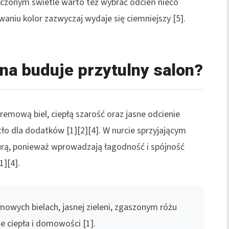
iczonym świetle warto też wybrać odcień nieco
aniu kolor zazwyczaj wydaje się ciemniejszy [5].
na buduje przytulny salon?
kremową biel, ciepłą szarość oraz jasne odcienie
 tło dla dodatków [1][2][4]. W nurcie sprzyjającym
turą, ponieważ wprowadzają łagodność i spójność
1][4].
mowych bielach, jasnej zieleni, zgaszonym różu
 ciepła i domowości [1].