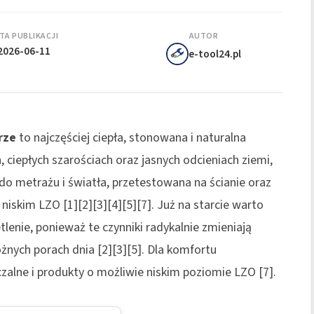
TA PUBLIKACJI
AUTOR
2026-06-11
e-tool24.pl
rze
to najczęściej ciepła, stonowana i naturalna
 ciepłych szarościach oraz jasnych odcieniach ziemi,
do metrażu i światła, przetestowana na ścianie oraz
skim LZO [1][2][3][4][5][7]. Już na starcie warto
lenie, ponieważ te czynniki radykalnie zmieniają
óżnych porach dnia [2][3][5]. Dla komfortu
zalne i produkty o możliwie niskim poziomie LZO [7].