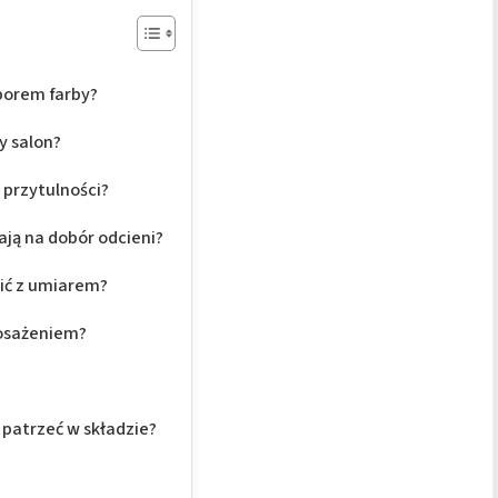
borem farby?
y salon?
 przytulności?
ają na dobór odcieni?
ić z umiarem?
posażeniem?
o patrzeć w składzie?