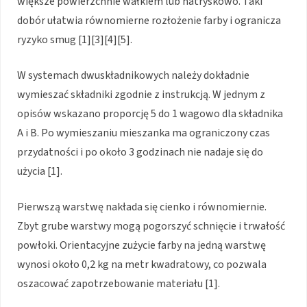
większe powierzchnie wałkiem lub natryskowo. Taki
dobór ułatwia równomierne rozłożenie farby i ogranicza
ryzyko smug [1][3][4][5].
W systemach dwuskładnikowych należy dokładnie
wymieszać składniki zgodnie z instrukcją. W jednym z
opisów wskazano proporcję 5 do 1 wagowo dla składnika
A i B. Po wymieszaniu mieszanka ma ograniczony czas
przydatności i po około 3 godzinach nie nadaje się do
użycia [1].
Pierwszą warstwę nakłada się cienko i równomiernie.
Zbyt grube warstwy mogą pogorszyć schnięcie i trwałość
powłoki. Orientacyjne zużycie farby na jedną warstwę
wynosi około 0,2 kg na metr kwadratowy, co pozwala
oszacować zapotrzebowanie materiału [1].