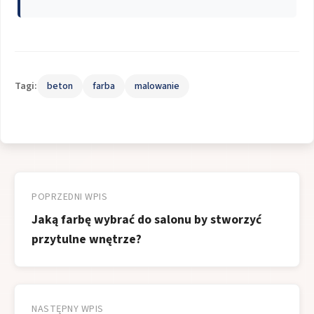
Tagi:
beton
farba
malowanie
Nawigacja
wpisu
POPRZEDNI WPIS
Jaką farbę wybrać do salonu by stworzyć
przytulne wnętrze?
NASTĘPNY WPIS