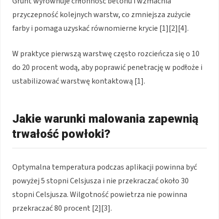
Grunt wyrównuje chłonność betonu i wzmacnia
przyczepność kolejnych warstw, co zmniejsza zużycie
farby i pomaga uzyskać równomierne krycie [1][2][4].
W praktyce pierwszą warstwę często rozcieńcza się o 10
do 20 procent wodą, aby poprawić penetrację w podłoże i
ustabilizować warstwę kontaktową [1].
Jakie warunki malowania zapewnią
trwałość powłoki?
Optymalna temperatura podczas aplikacji powinna być
powyżej 5 stopni Celsjusza i nie przekraczać około 30
stopni Celsjusza. Wilgotność powietrza nie powinna
przekraczać 80 procent [2][3].