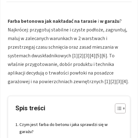
Farba betonowa
jak nakładać
na tarasie
i
w garażu
?
Najkrócej: przygotuj stabilne i czyste podłoże, zagruntuj,
maluj w zalecanych warunkach w 2 warstwach i
przestrzegaj czasu schnięcia oraz zasad mieszania w
systemach dwuskładnikowych [1][2][3][4][5][6]. To
właśnie przygotowanie, dobór produktu i technika
aplikacji decydują o trwałości powłoki na posadzce
garażowej i na powierzchniach zewnętrznych [1][2][3][4].
Spis treści
Czym jest farba do betonu i jaka sprawdzi się w
garażu?