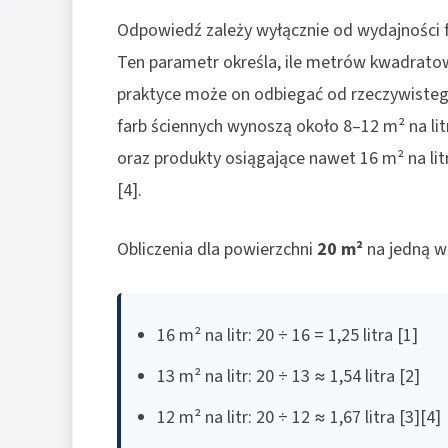
Odpowiedź zależy wyłącznie od wydajności f
Ten parametr określa, ile metrów kwadratowy
praktyce może on odbiegać od rzeczywistego
farb ściennych wynoszą około 8–12 m² na litr
oraz produkty osiągające nawet 16 m² na litr.
[4].
Obliczenia dla powierzchni
20 m²
na jedną w
16 m² na litr: 20 ÷ 16 = 1,25 litra [1]
13 m² na litr: 20 ÷ 13 ≈ 1,54 litra [2]
12 m² na litr: 20 ÷ 12 ≈ 1,67 litra [3][4]