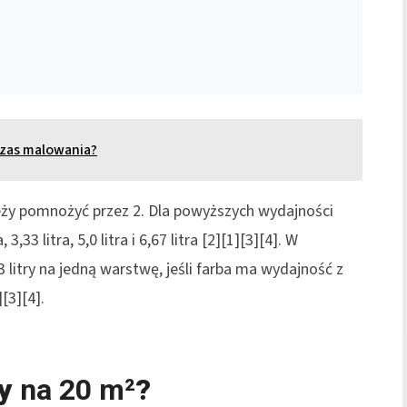
czas malowania?
eży pomnożyć przez 2. Dla powyższych wydajności
3,33 litra, 5,0 litra i 6,67 litra [2][1][3][4]. W
3 litry na jedną warstwę, jeśli farba ma wydajność z
[3][4].
by
na 20 m²
?