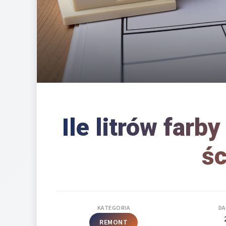
Ile litrów far
śc
KATEGORIA
DA
REMONT