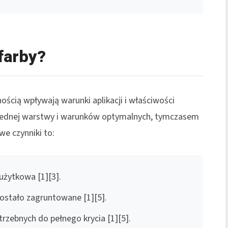
farby?
ścią wpływają warunki aplikacji i właściwości
a jednej warstwy i warunków optymalnych, tymczasem
we czynniki to:
 użytkowa [1][3].
zostało zagruntowane [1][5].
rzebnych do pełnego krycia [1][5].