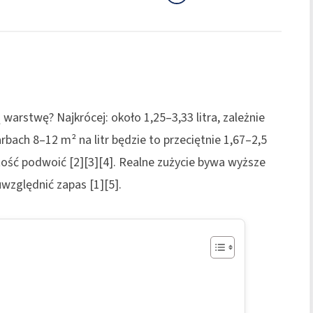
warstwę? Najkrócej: około 1,25–3,33 litra, zależnie
bach 8–12 m² na litr będzie to przeciętnie 1,67–2,5
tość podwoić [2][3][4]. Realne zużycie bywa wyższe
względnić zapas [1][5].