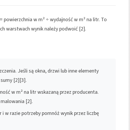
ch = powierzchnia w m² ÷ wydajność w m² na litr. To
óch warstwach wynik należy podwoić [2].
czenia. Jeśli są okna, drzwi lub inne elementy
sumy [2][3].
ność w m² na litr wskazaną przez producenta.
malowania [2].
 i w razie potrzeby pomnóż wynik przez liczbę