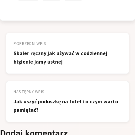
Nawigacja
wpisu
POPRZEDNI WPIS
Skaler ręczny jak używać w codziennej
higienie jamy ustnej
NASTĘPNY WPIS
Jak uszyć poduszkę na fotel i o czym warto
pamiętać?
Dodaj komentarz