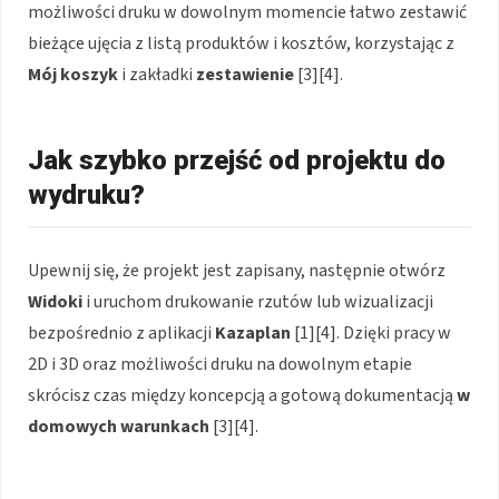
możliwości druku w dowolnym momencie łatwo zestawić
bieżące ujęcia z listą produktów i kosztów, korzystając z
Mój koszyk
i zakładki
zestawienie
[3][4].
Jak szybko przejść od projektu do
wydruku?
Upewnij się, że projekt jest zapisany, następnie otwórz
Widoki
i uruchom drukowanie rzutów lub wizualizacji
bezpośrednio z aplikacji
Kazaplan
[1][4]. Dzięki pracy w
2D i 3D oraz możliwości druku na dowolnym etapie
skrócisz czas między koncepcją a gotową dokumentacją
w
domowych warunkach
[3][4].