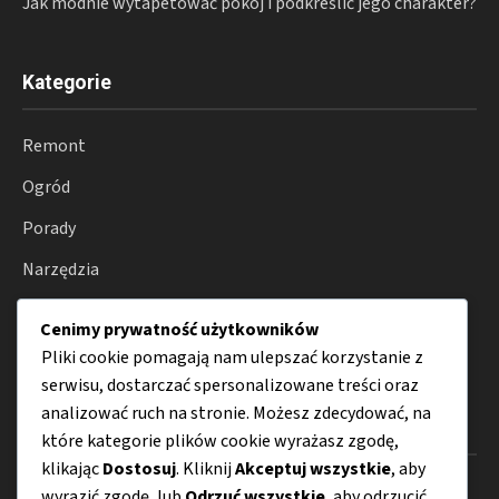
Jak modnie wytapetować pokój i podkreślić jego charakter?
Kategorie
Remont
Ogród
Porady
Narzędzia
Dom
Cenimy prywatność użytkowników
Budowa
Pliki cookie pomagają nam ulepszać korzystanie z
serwisu, dostarczać spersonalizowane treści oraz
analizować ruch na stronie. Możesz zdecydować, na
Menu
które kategorie plików cookie wyrażasz zgodę,
klikając
Dostosuj
. Kliknij
Akceptuj wszystkie
, aby
O nas
wyrazić zgodę, lub
Odrzuć wszystkie
, aby odrzucić