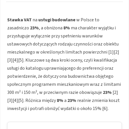
Stawka VAT
na
usługi budowlane
w Polsce to
zasadniczo
23%
, a obniżona
8%
ma charakter wyjątku i
przysługuje wyłącznie przy spełnieniu warunków
ustawowych dotyczących rodzaju czynności oraz obiektu
mieszkalnego w określonych limitach powierzchni [1][2]
[3][4][5]. Kluczowe są dwa kroki oceny, czyli kwalifikacja
usługi do katalogu uprawniającego do preferencji oraz
potwierdzenie, że dotyczy ona budownictwa objętego
społecznym programem mieszkaniowym wraz z limitami
300 m² i 150 m², w przeciwnym razie obowiązuje
23%
[2]
[3][4][5]. Różnica między
8%
a
23%
realnie zmienia koszt
inwestycji i potrafi obniżyć wydatki o około 15% [6].