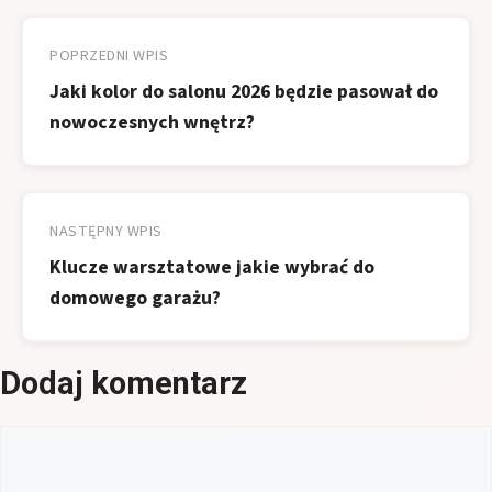
Nawigacja
wpisu
POPRZEDNI WPIS
Jaki kolor do salonu 2026 będzie pasował do
nowoczesnych wnętrz?
NASTĘPNY WPIS
Klucze warsztatowe jakie wybrać do
domowego garażu?
Dodaj komentarz
Komentarz