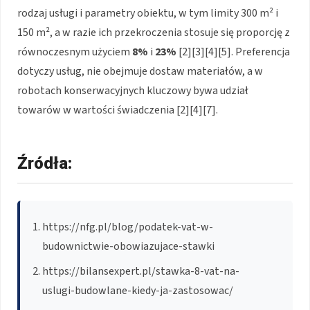
rodzaj usługi i parametry obiektu, w tym limity 300 m² i
150 m², a w razie ich przekroczenia stosuje się proporcję z
równoczesnym użyciem
8%
i
23%
[2][3][4][5]. Preferencja
dotyczy usług, nie obejmuje dostaw materiałów, a w
robotach konserwacyjnych kluczowy bywa udział
towarów w wartości świadczenia [2][4][7].
Źródła:
https://nfg.pl/blog/podatek-vat-w-
budownictwie-obowiazujace-stawki
https://bilansexpert.pl/stawka-8-vat-na-
uslugi-budowlane-kiedy-ja-zastosowac/