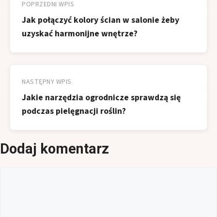
wpisu
POPRZEDNI WPIS
Jak połączyć kolory ścian w salonie żeby
uzyskać harmonijne wnętrze?
NASTĘPNY WPIS
Jakie narzędzia ogrodnicze sprawdzą się
podczas pielęgnacji roślin?
Dodaj komentarz
Komentarz