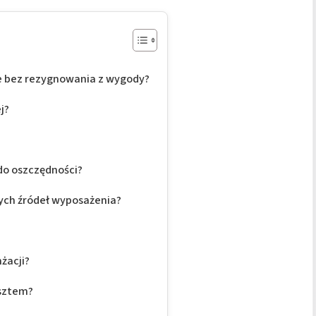
e bez rezygnowania z wygody?
j?
do oszczędności?
nych źródeł wyposażenia?
żacji?
osztem?