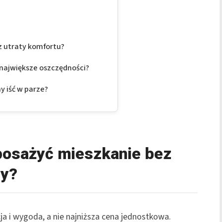
z utraty komfortu?
największe oszczędności?
y iść w parze?
posażyć mieszkanie bez
dy?
cja i wygoda, a nie najniższa cena jednostkowa.