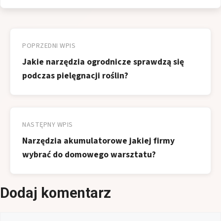
Nawigacja
wpisu
POPRZEDNI WPIS
Jakie narzędzia ogrodnicze sprawdzą się
podczas pielęgnacji roślin?
NASTĘPNY WPIS
Narzędzia akumulatorowe jakiej firmy
wybrać do domowego warsztatu?
Dodaj komentarz
Komentarz