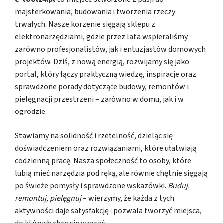
majsterkowania, budowania i tworzenia rzeczy
trwałych. Nasze korzenie sięgają sklepu z
elektronarzędziami, gdzie przez lata wspieraliśmy
zarówno profesjonalistów, jak i entuzjastów domowych
projektów. Dziś, z nową energią, rozwijamy się jako
portal, który łączy praktyczną wiedzę, inspiracje oraz
sprawdzone porady dotyczące budowy, remontów i
pielęgnacji przestrzeni – zarówno w domu, jak i w
ogrodzie.
Stawiamy na solidność i rzetelność, dzieląc się
doświadczeniem oraz rozwiązaniami, które ułatwiają
codzienną pracę. Nasza społeczność to osoby, które
lubią mieć narzędzia pod ręką, ale równie chętnie sięgają
po świeże pomysły i sprawdzone wskazówki.
Buduj,
remontuj, pielęgnuj
– wierzymy, że każda z tych
aktywności daje satysfakcję i pozwala tworzyć miejsca,
do których chce się wracać.