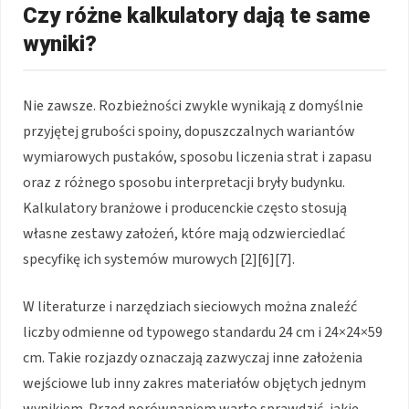
Czy różne kalkulatory dają te same
wyniki?
Nie zawsze. Rozbieżności zwykle wynikają z domyślnie
przyjętej grubości spoiny, dopuszczalnych wariantów
wymiarowych pustaków, sposobu liczenia strat i zapasu
oraz z różnego sposobu interpretacji bryły budynku.
Kalkulatory branżowe i producenckie często stosują
własne zestawy założeń, które mają odzwierciedlać
specyfikę ich systemów murowych [2][6][7].
W literaturze i narzędziach sieciowych można znaleźć
liczby odmienne od typowego standardu 24 cm i 24×24×59
cm. Takie rozjazdy oznaczają zazwyczaj inne założenia
wejściowe lub inny zakres materiałów objętych jednym
wynikiem. Przed porównaniem warto sprawdzić, jakie