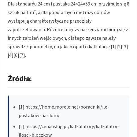
Dla standardu 24 cm i pustaka 24×24×59 cm przyjmuje się 8
sztuk na 1 m², a dla popularnych metraży domów
występują charakterystyczne przedziały
zapotrzebowania. Różnice między narzędziami biorą się z
innych założeń wejściowych, dlatego zawsze należy
sprawdzić parametry, na jakich oparto kalkulację [1][2][3]
[4][6][7].
Źródła:
[1] https://home.morele.net/poradniki/ile-
pustakow-na-dom/
[2] https://cenauslug.pl/kalkulatory/kalkulator-
ilosci-bloczkow