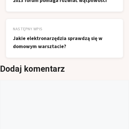
2013 forum pomaga rozwiać wątpliwości
NASTĘPNY WPIS
Jakie elektronarzędzia sprawdzą się w
domowym warsztacie?
Dodaj komentarz
Komentarz