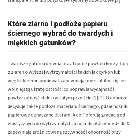
transparentne lub połyskowe systemy powłokowe [3].
Które ziarno i podłoże
papieru
ściernego
wybrać do twardych i
miękkich gatunków?
Twardsze gatunki drewna oraz trudne powłoki korzystają
z ziaren o wyższej wytrzymałości takich jak cyrkon lub
węglik krzemu ponieważ zapewniają one stabilne cięcie i
wolniejszą utratę ostrości co poprawia wydajność i
powtarzalność efektu w całym przejściu [1][7]. O doborze
decyduje także podłoże materiału ściernego, gdzie nośniki
papierowe oznaczane literami A do F oferują gradację od
elastycznych do wytrzymałych, a nośniki płócienne JF do X
zapewniają zróżnicowaną sztywność i odporność przy