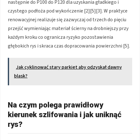
następnie do P100 do P120 dla uzyskania gładkiego i
czystego podłoża pod wykończenie [2][5][3]. W praktyce
renowacyjnej realizuje się zazwyczaj od trzech do pięciu
przejść wymieniając materiał ścierny na drobniejszy przy
każdym kroku co ogranicza ryzyko pozostawienia
głębokich rys i skraca czas dopracowania powierzchni [5].
Jak cyklinować stary parkiet aby odzyskał dawny
blask?
Na czym polega prawidłowy
kierunek szlifowania i jak uniknąć
rys?