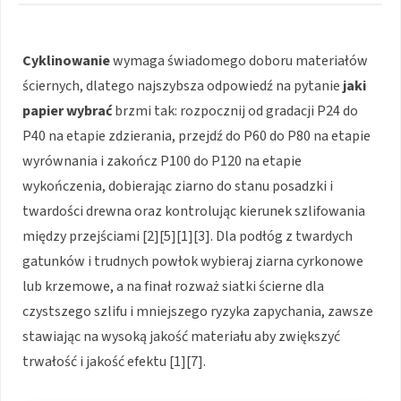
Cyklinowanie
wymaga świadomego doboru materiałów
ściernych, dlatego najszybsza odpowiedź na pytanie
jaki
papier wybrać
brzmi tak: rozpocznij od gradacji P24 do
P40 na etapie zdzierania, przejdź do P60 do P80 na etapie
wyrównania i zakończ P100 do P120 na etapie
wykończenia, dobierając ziarno do stanu posadzki i
twardości drewna oraz kontrolując kierunek szlifowania
między przejściami [2][5][1][3]. Dla podłóg z twardych
gatunków i trudnych powłok wybieraj ziarna cyrkonowe
lub krzemowe, a na finał rozważ siatki ścierne dla
czystszego szlifu i mniejszego ryzyka zapychania, zawsze
stawiając na wysoką jakość materiału aby zwiększyć
trwałość i jakość efektu [1][7].