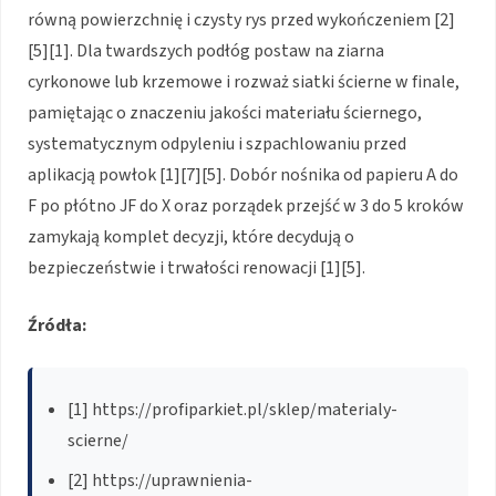
równą powierzchnię i czysty rys przed wykończeniem [2]
[5][1]. Dla twardszych podłóg postaw na ziarna
cyrkonowe lub krzemowe i rozważ siatki ścierne w finale,
pamiętając o znaczeniu jakości materiału ściernego,
systematycznym odpyleniu i szpachlowaniu przed
aplikacją powłok [1][7][5]. Dobór nośnika od papieru A do
F po płótno JF do X oraz porządek przejść w 3 do 5 kroków
zamykają komplet decyzji, które decydują o
bezpieczeństwie i trwałości renowacji [1][5].
Źródła:
[1] https://profiparkiet.pl/sklep/materialy-
scierne/
[2] https://uprawnienia-