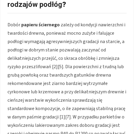
rodzajów podłóg
?
Dobór
papieru ściernego
zależy od kondycji nawierzchni i
twardości drewna, ponieważ mocno zużyte i falujące
podłogi wymagają agresywniejszych gradacji na starcie, a
podłogi w dobrym stanie pozwalają zaczynać od
delikatniejszych przejść, co skraca obróbkę i zmniejsza
ryzyko przeszlifowań [2][5]. Dla powierzchni z trudną lub
grubą powłoką oraz twardszych gatunków drewna
rekomendowane jest ziarno bardziej wytrzymałe
cyrkonowe lub krzemowe a przy delikatniejszym drewnie i
cieńszej warstwie wykończenia sprawdzają się
standardowe kompozycje, o ile zapewniają stabilną pracę
w danym paśmie gradacji [1][7]. W przypadku parkietów o
wykończeniu lakierowanym zakres doboru gradacji jest
szeroki i obejmuje pasmo P40 do P1200 co pozwala łączyć