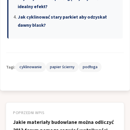
idealny efekt?
Jak cyklinować stary parkiet aby odzyskał
dawny blask?
Tagi:
cyklinowanie
papier ścierny
podłoga
Nawigacja
wpisu
POPRZEDNI WPIS
Jakie materiały budowlane można odliczyć