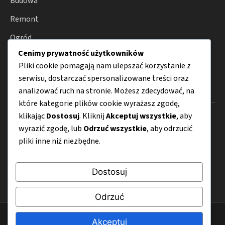
Budowa
Remont
Ogród
Cenimy prywatność użytkowników
Porady
Pliki cookie pomagają nam ulepszać korzystanie z
serwisu, dostarczać spersonalizowane treści oraz
analizować ruch na stronie. Możesz zdecydować, na
Menu
które kategorie plików cookie wyrażasz zgodę,
klikając
Dostosuj
. Kliknij
Akceptuj wszystkie
, aby
O nas
wyrazić zgodę, lub
Odrzuć wszystkie
, aby odrzucić
Kontakt
pliki inne niż niezbędne.
Mapa strony
Dostosuj
Polityka prywatności
Odrzuć
© 2026 e-tool24.pl
Akceptuj