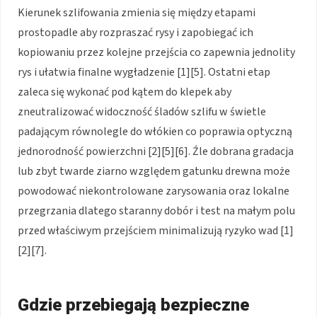
Kierunek szlifowania zmienia się między etapami
prostopadle aby rozpraszać rysy i zapobiegać ich
kopiowaniu przez kolejne przejścia co zapewnia jednolity
rys i ułatwia finalne wygładzenie [1][5]. Ostatni etap
zaleca się wykonać pod kątem do klepek aby
zneutralizować widoczność śladów szlifu w świetle
padającym równolegle do włókien co poprawia optyczną
jednorodność powierzchni [2][5][6]. Źle dobrana gradacja
lub zbyt twarde ziarno względem gatunku drewna może
powodować niekontrolowane zarysowania oraz lokalne
przegrzania dlatego staranny dobór i test na małym polu
przed właściwym przejściem minimalizują ryzyko wad [1]
[2][7].
Gdzie przebiegają bezpieczne