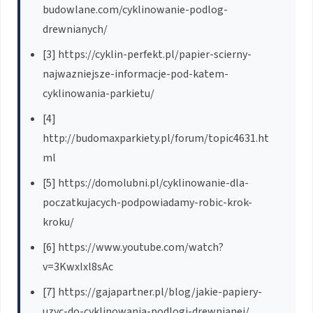
budowlane.com/cyklinowanie-podlog-
drewnianych/
[3] https://cyklin-perfekt.pl/papier-scierny-
najwazniejsze-informacje-pod-katem-
cyklinowania-parkietu/
[4]
http://budomaxparkiety.pl/forum/topic4631.ht
ml
[5] https://domolubni.pl/cyklinowanie-dla-
poczatkujacych-podpowiadamy-robic-krok-
kroku/
[6] https://www.youtube.com/watch?
v=3KwxIxl8sAc
[7] https://gajapartner.pl/blog/jakie-papiery-
uzyc-do-cyklinowania-podlogi-drewnianej/