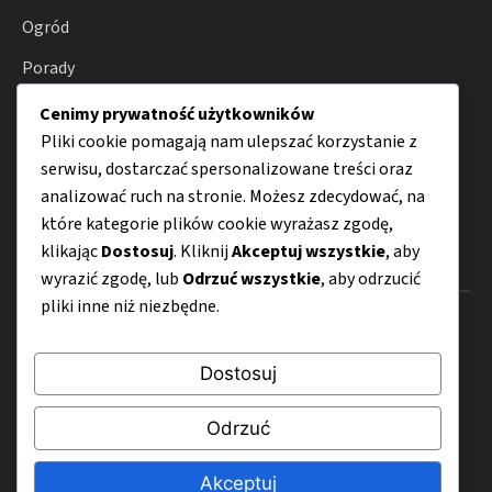
Ogród
Porady
Narzędzia
Cenimy prywatność użytkowników
Pliki cookie pomagają nam ulepszać korzystanie z
Dom
serwisu, dostarczać spersonalizowane treści oraz
Budowa
analizować ruch na stronie. Możesz zdecydować, na
które kategorie plików cookie wyrażasz zgodę,
klikając
Dostosuj
. Kliknij
Akceptuj wszystkie
, aby
Menu
wyrazić zgodę, lub
Odrzuć wszystkie
, aby odrzucić
pliki inne niż niezbędne.
O nas
Kontakt
Dostosuj
Mapa strony
Odrzuć
Polityka prywatności
Akceptuj